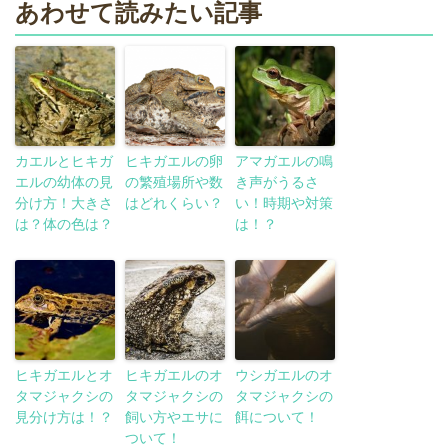
あわせて読みたい記事
カエルとヒキガ
ヒキガエルの卵
アマガエルの鳴
エルの幼体の見
の繁殖場所や数
き声がうるさ
分け方！大きさ
はどれくらい？
い！時期や対策
は？体の色は？
は！？
ヒキガエルとオ
ヒキガエルのオ
ウシガエルのオ
タマジャクシの
タマジャクシの
タマジャクシの
見分け方は！？
飼い方やエサに
餌について！
ついて！