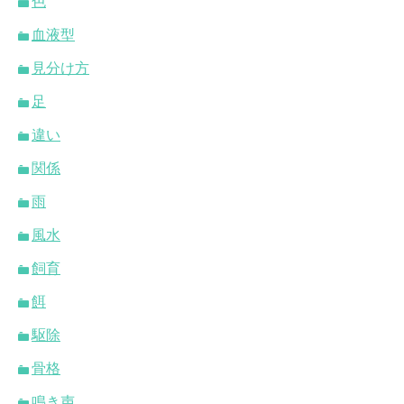
色
血液型
見分け方
足
違い
関係
雨
風水
飼育
餌
駆除
骨格
鳴き声