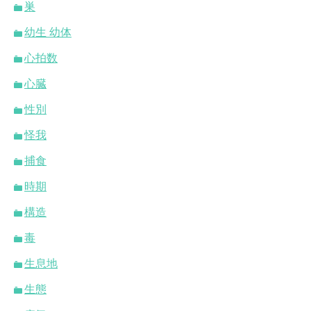
巣
幼生 幼体
心拍数
心臓
性別
怪我
捕食
時期
構造
毒
生息地
生態