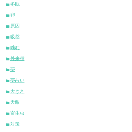
冬眠
卵
原因
吸盤
噛む
外来種
夢
夢占い
大きさ
天敵
寄生虫
対策