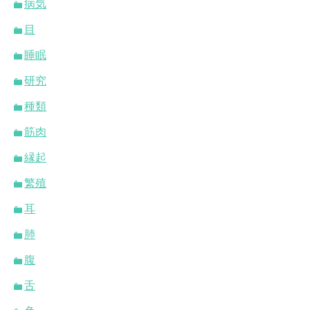
病気
目
睡眠
研究
種類
筋肉
縁起
繁殖
耳
肺
腹
舌