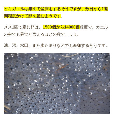
ヒキガエルは集団で産卵をするそうですが、数日から1週
間程度かけて卵を産むようです
。
メス1匹で産む卵は、
1500個から14000個
程度で、カエル
の中でも異常と言えるほどの数でしょう。
池、沼、水田、また水たまりなどでも産卵するそうです。