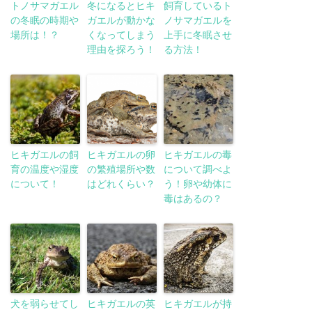
トノサマガエル
冬になるとヒキ
飼育しているト
の冬眠の時期や
ガエルが動かな
ノサマガエルを
場所は！？
くなってしまう
上手に冬眠させ
理由を探ろう！
る方法！
ヒキガエルの飼
ヒキガエルの卵
ヒキガエルの毒
育の温度や湿度
の繁殖場所や数
について調べよ
について！
はどれくらい？
う！卵や幼体に
毒はあるの？
犬を弱らせてし
ヒキガエルの英
ヒキガエルが持