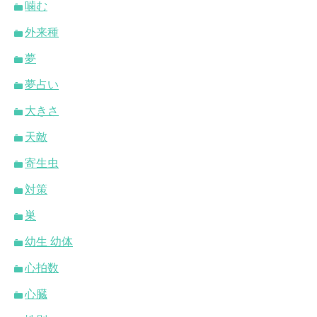
噛む
外来種
夢
夢占い
大きさ
天敵
寄生虫
対策
巣
幼生 幼体
心拍数
心臓