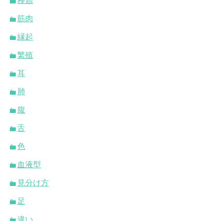
種類
筋肉
縁起
繁殖
耳
肺
腹
舌
色
血液型
見分け方
足
違い