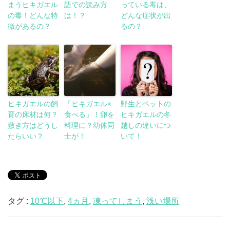
まうヒキガエル
語での読み方
っている毒は、
の毒！どんな特
は！？
どんな症状が出
徴があるの？
るの？
ヒキガエルの飼
「ヒキガエル×
野生とペットの
育の床材は何？
食べる」！卵を
ヒキガエルの冬
敷き方はどうし
料理に？幼体同
越しの違いにつ
たらいい？
士が！
いて！
タグ :
10℃以下
,
4ヵ月
,
凍ってしまう
,
浅い場所