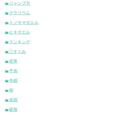
ジャンプ力
テラリウム
トノサマガエル
ヒキガエル
ランキング
三すくみ
世界
予兆
冬眠
卵
原因
吸盤