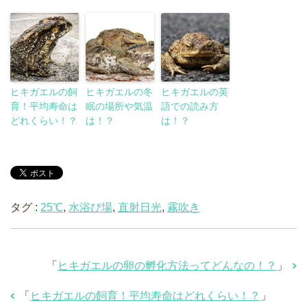
ヒキガエルの飼
ヒキガエルの冬
ヒキガエルの英
育！平均寿命は
眠の場所や気温
語での読み方
どれくらい！？
は！？
は！？
タグ :
25℃
,
水浴び場
,
直射日光
,
霧吹き
「
ヒキガエルの卵の孵化方法ってどんなの！？
」
「
ヒキガエルの飼育！平均寿命はどれくらい！？
」