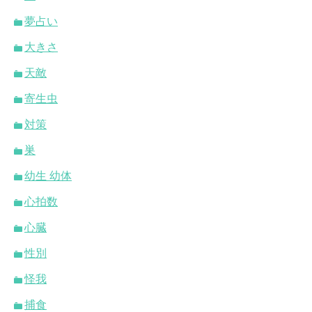
夢占い
大きさ
天敵
寄生虫
対策
巣
幼生 幼体
心拍数
心臓
性別
怪我
捕食