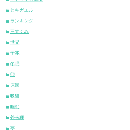
ヒキガエル
ランキング
三すくみ
世界
予兆
冬眠
卵
原因
吸盤
噛む
外来種
夢