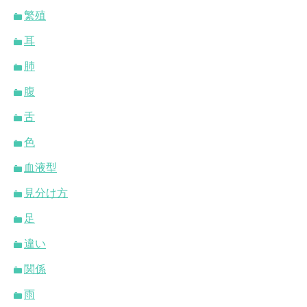
繁殖
耳
肺
腹
舌
色
血液型
見分け方
足
違い
関係
雨