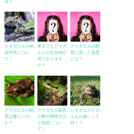
は？
ヒキガエルの乾
東京でもアマガ
アマガエルの飼
燥対策につい
エルの生息地が
育に適した温度
て！
見つかります
とは？
か？
アマガエルの飼
アマガエル飼育
ヒキガエルとカ
育は難しいの
の際の掃除方法
エルの違いって
か？
と頻度につい
何！？
て！