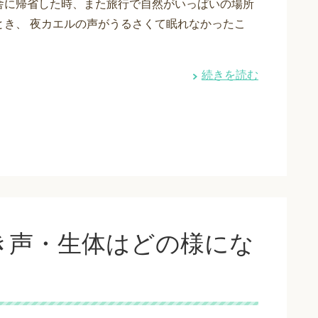
舎に帰省した時、また旅行で自然がいっぱいの場所
とき、 夜カエルの声がうるさくて眠れなかったこ
続きを読む
き声・生体はどの様にな