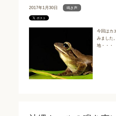
2017年1月30日
鳴き声
今回はカ
みました
地・・・