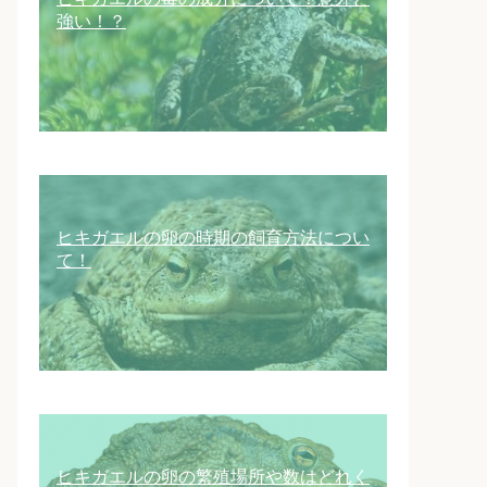
強い！？
ヒキガエルの卵の時期の飼育方法につい
て！
ヒキガエルの卵の繁殖場所や数はどれく