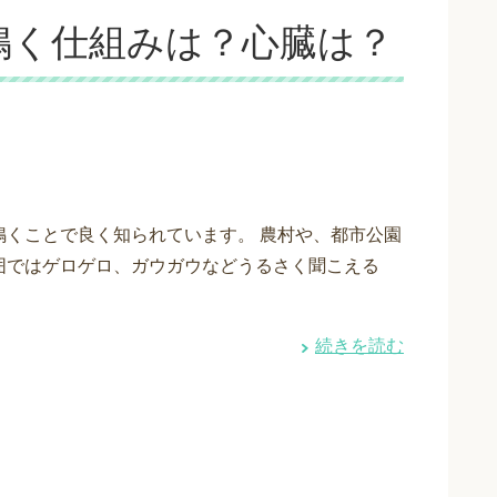
鳴く仕組みは？心臓は？
鳴くことで良く知られています。 農村や、都市公園
囲ではゲロゲロ、ガウガウなどうるさく聞こえる
続きを読む