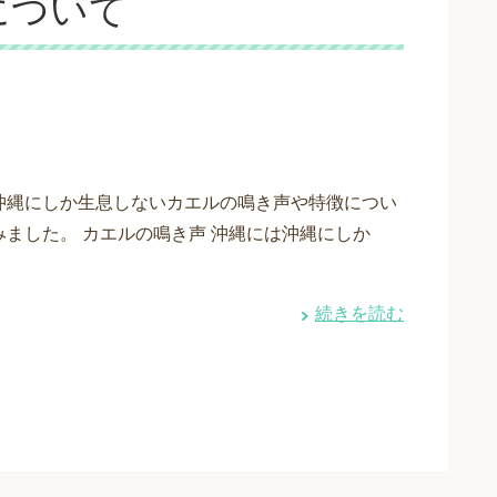
について
沖縄にしか生息しないカエルの鳴き声や特徴につい
みました。 カエルの鳴き声 沖縄には沖縄にしか
続きを読む