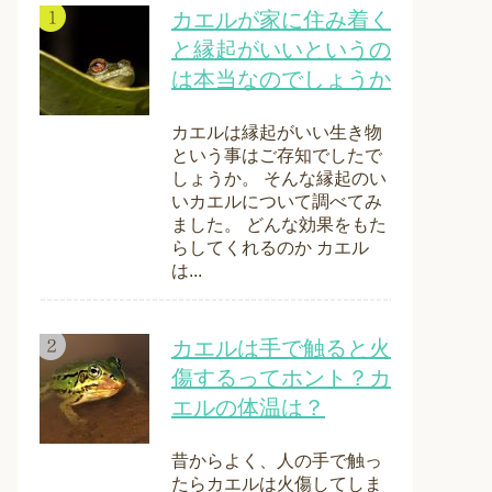
カエルが家に住み着く
と縁起がいいというの
は本当なのでしょうか
カエルは縁起がいい生き物
という事はご存知でしたで
しょうか。 そんな縁起のい
いカエルについて調べてみ
ました。 どんな効果をもた
らしてくれるのか カエル
は...
カエルは手で触ると火
傷するってホント？カ
エルの体温は？
昔からよく、人の手で触っ
たらカエルは火傷してしま