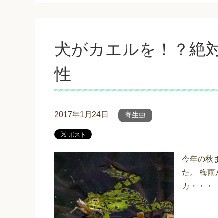
犬がカエルを！？絶
性
2017年1月24日
寄生虫
今年の秋
た。 梅
カ・・・