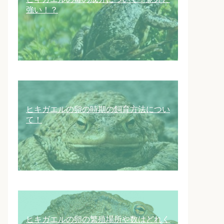
強い！？
ヒキガエルの卵の時期の飼育方法につい
て！
ヒキガエルの卵の繁殖場所や数はどれく