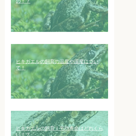
の！？
ヒキガエルの飼育の温度や湿度につい
て！
ヒキガエルの飼育！平均寿命はどれくら
い！？