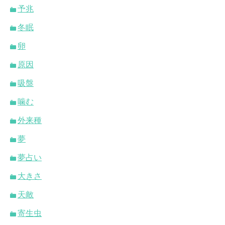
予兆
冬眠
卵
原因
吸盤
噛む
外来種
夢
夢占い
大きさ
天敵
寄生虫