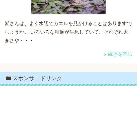
皆さんは、よく水辺でカエルを見かけることはありますで
しょうか。 いろいろな種類が生息していて、それぞれ大
きさや・・・
続きを読む
スポンサードリンク