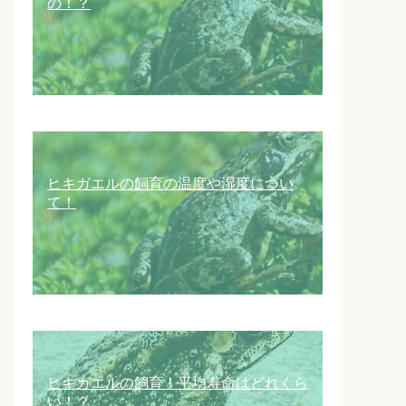
の！？
ヒキガエルの飼育の温度や湿度につい
て！
ヒキガエルの飼育！平均寿命はどれくら
い！？