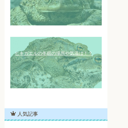
ヒキガエルの冬眠の場所や気温は！？
人気記事