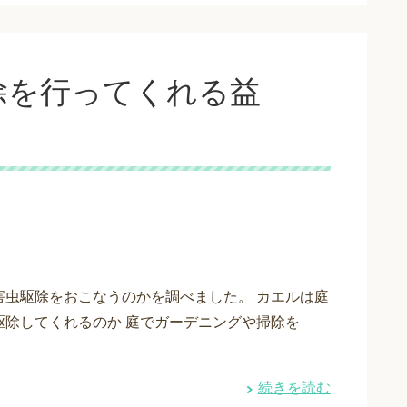
除を行ってくれる益
害虫駆除をおこなうのかを調べました。 カエルは庭
駆除してくれるのか 庭でガーデニングや掃除を
続きを読む