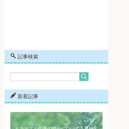
記事検索
新着記事
ヒキガエルの毒の成分について！意外と