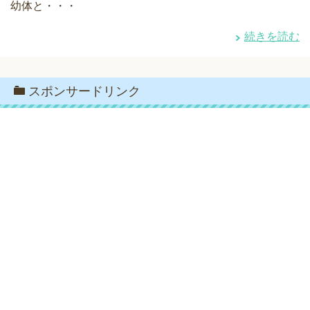
幼体と・・・
続きを読む
スポンサードリンク