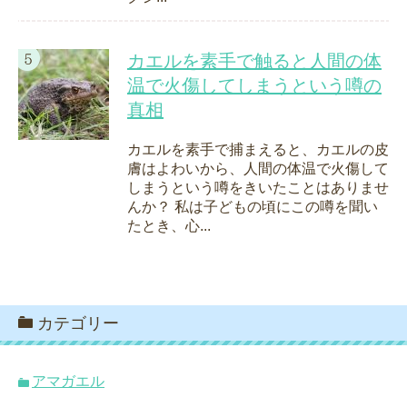
カエルを素手で触ると人間の体
温で火傷してしまうという噂の
真相
カエルを素手で捕まえると、カエルの皮
膚はよわいから、人間の体温で火傷して
しまうという噂をきいたことはありませ
んか？ 私は子どもの頃にこの噂を聞い
たとき、心...
カテゴリー
アマガエル