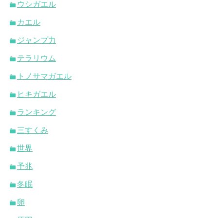
ウシガエル
カエル
ジャンプ力
テラリウム
トノサマガエル
ヒキガエル
ランキング
三すくみ
世界
予兆
冬眠
卵