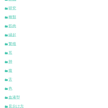
研究
種類
筋肉
縁起
繁殖
耳
肺
腹
舌
色
血液型
見分け方