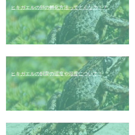
ヒキガエルの卵の孵化方法ってどんなの！？
ヒキガエルの飼育の温度や湿度について！