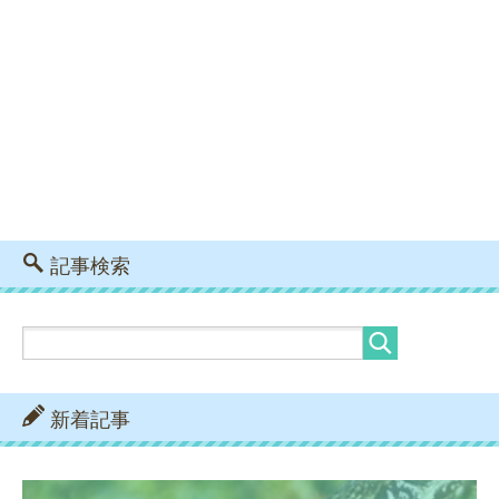
記事検索
新着記事