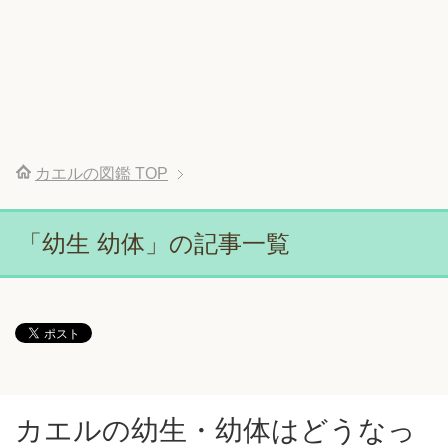
カエルの図鑑
TOP
「幼生 幼体」の記事一覧
カエルの幼生・幼体はどうなっ