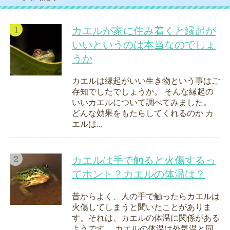
カエルが家に住み着くと縁起が
いいというのは本当なのでしょ
うか
カエルは縁起がいい生き物という事はご
存知でしたでしょうか。 そんな縁起の
いいカエルについて調べてみました。
どんな効果をもたらしてくれるのか カ
エルは...
カエルは手で触ると火傷するっ
てホント？カエルの体温は？
昔からよく、人の手で触ったらカエルは
火傷してしまうと聞いたことがありま
す。それは、カエルの体温に関係がある
ようです。 カエルの体温は外気温と同