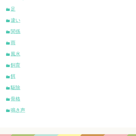
足
違い
関係
雨
風水
飼育
餌
駆除
骨格
鳴き声