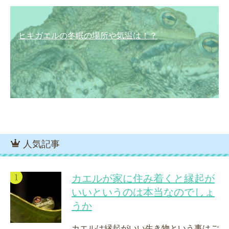
ヒキガエルの冬眠の場所や気温は！？
人気記事
カエルが家に住み着くと縁起が
いいというのは本当なのでしょ
うか
カエルは縁起がいい生き物という事はご