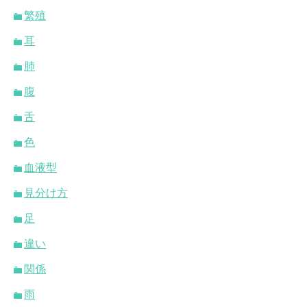
繁殖
耳
肺
腹
舌
色
血液型
見分け方
足
違い
関係
雨