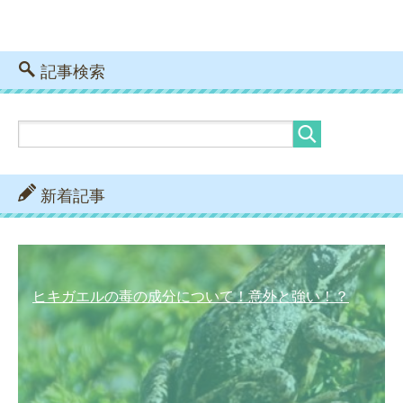
記事検索
新着記事
ヒキガエルの毒の成分について！意外と強い！？