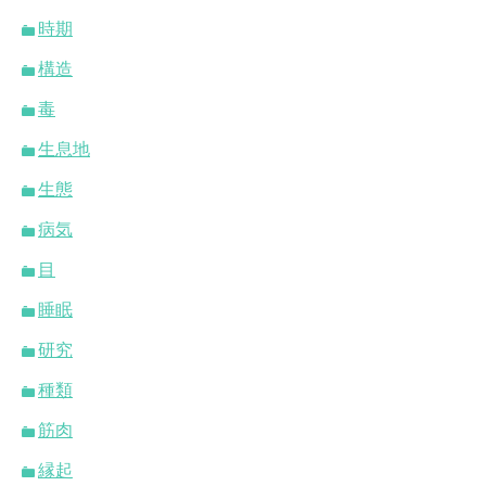
時期
構造
毒
生息地
生態
病気
目
睡眠
研究
種類
筋肉
縁起