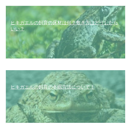
ヒキガエルの飼育の床材は何？敷き方はどうしたら
いい？
ヒキガエルの飼育の冬眠方法について！