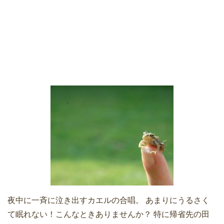
夜中に一斉に泣き出すカエルの合唱。 あまりにうるさく
て眠れない！こんなときありませんか？ 特に帰省先の田