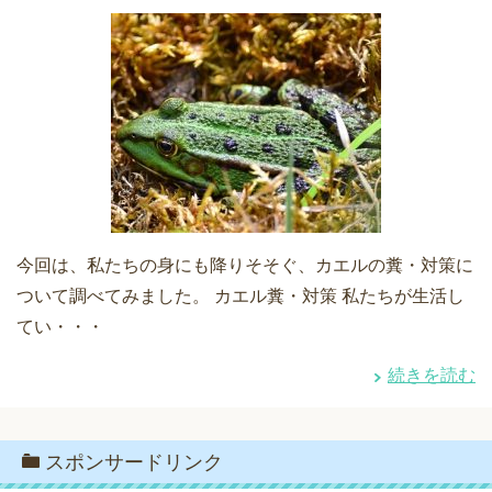
今回は、私たちの身にも降りそそぐ、カエルの糞・対策に
ついて調べてみました。 カエル糞・対策 私たちが生活し
てい・・・
続きを読む
スポンサードリンク