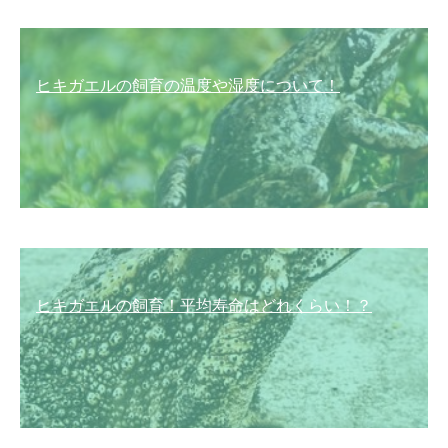
ヒキガエルの飼育の温度や湿度について！
ヒキガエルの飼育！平均寿命はどれくらい！？