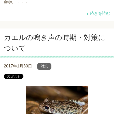
舎や、・・・
続きを読む
カエルの鳴き声の時期・対策に
ついて
2017年1月30日
対策