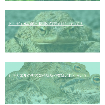
ヒキガエルの卵の時期の飼育方法について！
ヒキガエルの卵の繁殖場所や数はどれくらい？