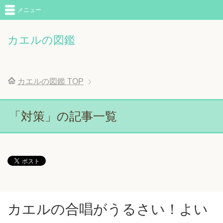
メニュー
カエルの図鑑
カエルの図鑑
TOP
「対策」の記事一覧
カエルの合唱がうるさい！よい