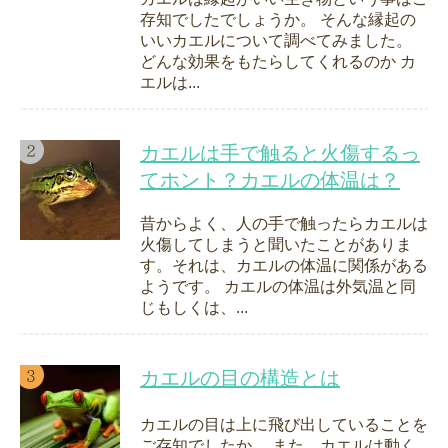
存知でしたでしょうか。 そんな縁起の
いいカエルについて調べてみました。
どんな効果をもたらしてくれるのか カ
エルは...
カエルは手で触ると火傷するっ
てホント？カエルの体温は？
昔からよく、人の手で触ったらカエルは
火傷してしまうと聞いたことがありま
す。それは、カエルの体温に関係がある
ようです。 カエルの体温は外気温と同
じもしくは、...
カエルの目の構造とは
カエルの目は上に飛び出していることを
ご存知でしたか。 また、カエルは動く