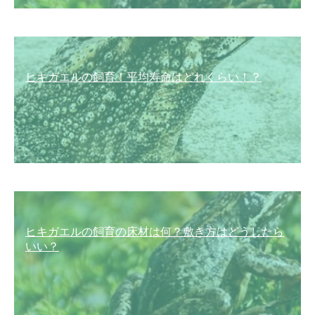
ヒキガエルの飼育！平均寿命はどれくらい！？
ヒキガエルの飼育の床材は何？敷き方はどうしたら
いい？