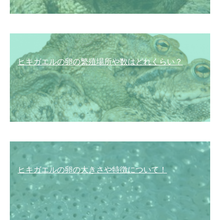
ヒキガエルの卵の繁殖場所や数はどれくらい？
ヒキガエルの卵の大きさや特徴について！