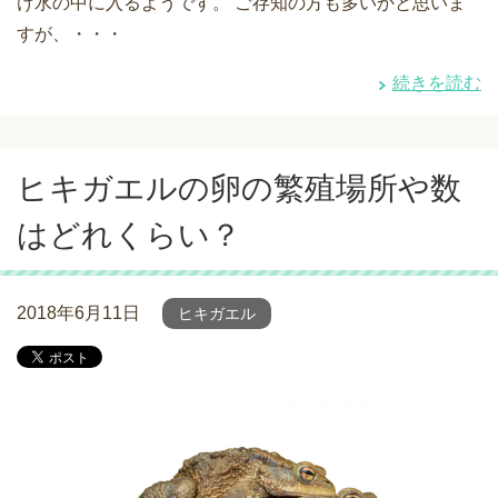
け水の中に入るようです。 ご存知の方も多いかと思いま
すが、・・・
続きを読む
ヒキガエルの卵の繁殖場所や数
はどれくらい？
2018年6月11日
ヒキガエル