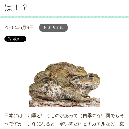
は！？
2018年6月9日
ヒキガエル
日本には、四季というものがあって（四季のない国でもそ
うですが）、冬になると、寒い間だけヒキガエルなど、変