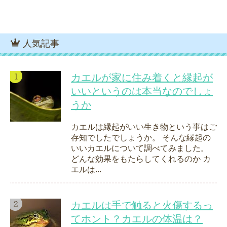
人気記事
カエルが家に住み着くと縁起が
いいというのは本当なのでしょ
うか
カエルは縁起がいい生き物という事はご
存知でしたでしょうか。 そんな縁起の
いいカエルについて調べてみました。
どんな効果をもたらしてくれるのか カ
エルは...
カエルは手で触ると火傷するっ
てホント？カエルの体温は？