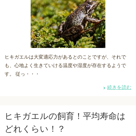
ヒキガエルは大変適応力があるとのことですが、それで
も、心地よく生きていける温度や湿度が存在するようで
す。 従っ・・・
続きを読む
ヒキガエルの飼育！平均寿命は
どれくらい！？