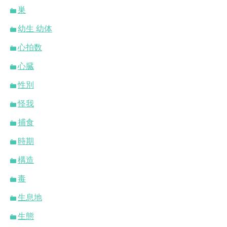
巣
幼生 幼体
心拍数
心臓
性別
怪我
捕食
時期
構造
毒
生息地
生態