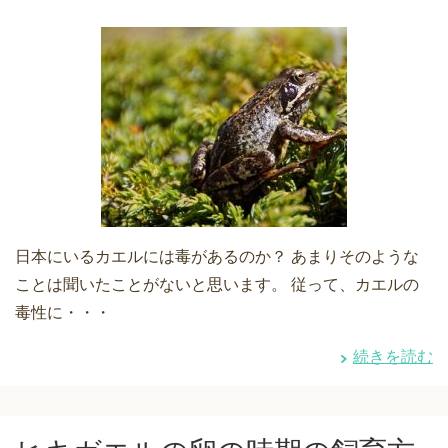
日本にいるカエルには毒があるのか？ あまりそのような
ことは聞いたことがないと思います。 従って、カエルの
毒性に・・・
続きを読む