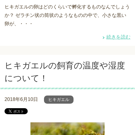
ヒキガエルの卵はどのくらいで孵化するものなんでしょう
か？ ゼラチン状の筒状のようなものの中で、小さな黒い
卵が、・・・
続きを読む
ヒキガエルの飼育の温度や湿度
について！
2018年6月10日
ヒキガエル