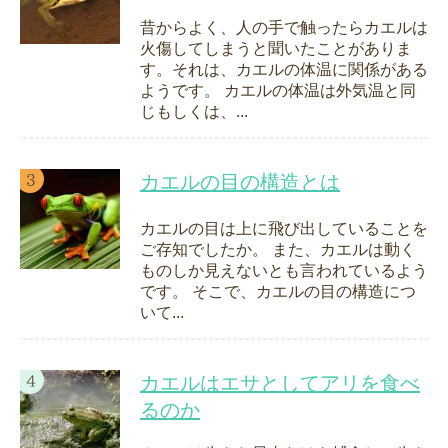
昔からよく、人の手で触ったらカエルは
火傷してしまうと聞いたことがありま
す。それは、カエルの体温に関係がある
ようです。 カエルの体温は外気温と同
じもしくは、...
カエルの目の構造とは
カエルの目は上に飛び出していることを
ご存知でしたか。 また、カエルは動く
ものしか見えないとも言われているよう
です。 そこで、カエルの目の構造につ
いて...
カエルはエサとしてアリを食べ
るのか