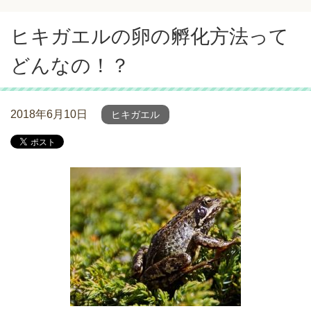
ヒキガエルの卵の孵化方法って
どんなの！？
2018年6月10日
ヒキガエル