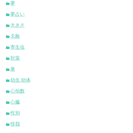
夢
夢占い
大きさ
天敵
寄生虫
対策
巣
幼生 幼体
心拍数
心臓
性別
怪我