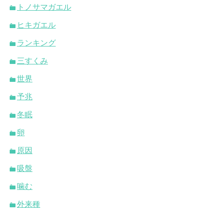
トノサマガエル
ヒキガエル
ランキング
三すくみ
世界
予兆
冬眠
卵
原因
吸盤
噛む
外来種