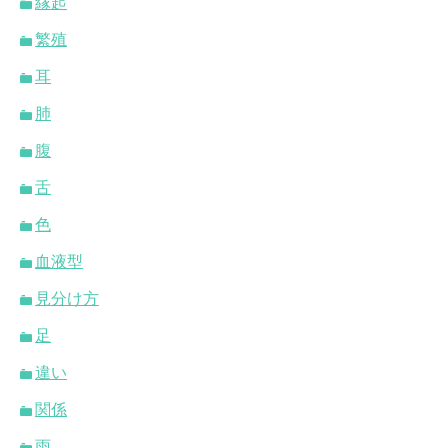
縁起
繁殖
耳
肺
腹
舌
色
血液型
見分け方
足
違い
関係
雨