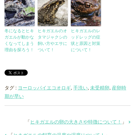
冬になるとヒキ
ヒキガエルのオ
ヒキガエルのレ
ガエルが動かな
タマジャクシの
ッドレッグの症
くなってしまう
飼い方やエサに
状と原因と対策
理由を探ろう！
ついて！
について！
タグ :
ヨーロッパイエコオロギ
,
手洗い
,
未受精卵
,
産卵時
期が早い
「
ヒキガエルの卵の大きさや特徴について！
」