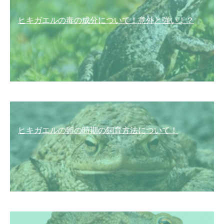
ヒキガエルの毒の成分について！意外と強い！？
ヒキガエルの卵の時期の飼育方法について！