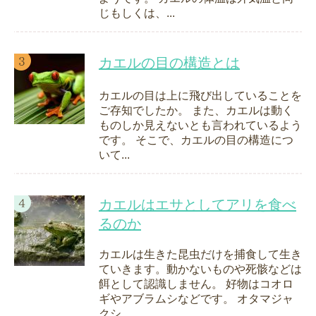
じもしくは、...
カエルの目の構造とは
カエルの目は上に飛び出していることを
ご存知でしたか。 また、カエルは動く
ものしか見えないとも言われているよう
です。 そこで、カエルの目の構造につ
いて...
カエルはエサとしてアリを食べ
るのか
カエルは生きた昆虫だけを捕食して生き
ていきます。動かないものや死骸などは
餌として認識しません。 好物はコオロ
ギやアブラムシなどです。 オタマジャ
クシ...