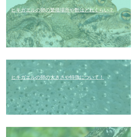
ヒキガエルの卵の繁殖場所や数はどれくらい？
ヒキガエルの卵の大きさや特徴について！