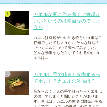
カエルが家に住み着くと縁起が
いいというのは本当なのでしょ
うか
カエルは縁起がいい生き物という事はご
存知でしたでしょうか。 そんな縁起の
いいカエルについて調べてみました。
どんな効果をもたらしてくれるのか カ
エルは...
カエルは手で触ると火傷するっ
てホント？カエルの体温は？
昔からよく、人の手で触ったらカエルは
火傷してしまうと聞いたことがありま
す。それは、カエルの体温に関係がある
ようです。 カエルの体温は外気温と同