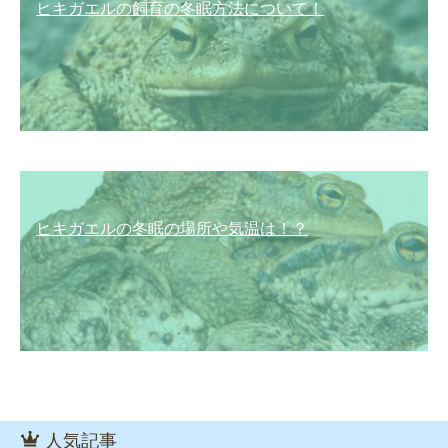
ヒキガエルの飼育の冬眠方法について！
ヒキガエルの冬眠の場所や気温は！？
人気記事