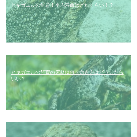
ヒキガエルの飼育！平均寿命はどれくらい！？
ヒキガエルの飼育の床材は何？敷き方はどうしたら
いい？