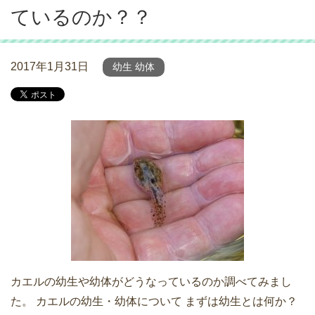
ているのか？？
2017年1月31日
幼生 幼体
カエルの幼生や幼体がどうなっているのか調べてみまし
た。 カエルの幼生・幼体について まずは幼生とは何か？