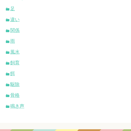
足
違い
関係
雨
風水
飼育
餌
駆除
骨格
鳴き声