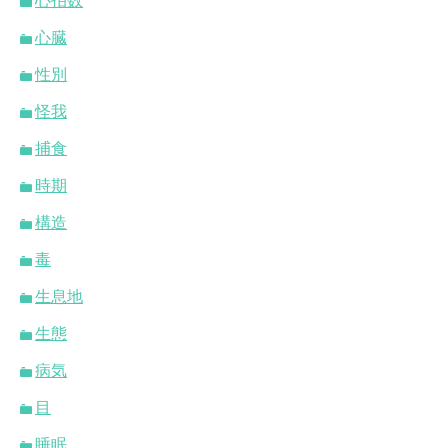
心拍数
心臓
性別
怪我
捕食
時期
構造
毒
生息地
生態
病気
目
睡眠