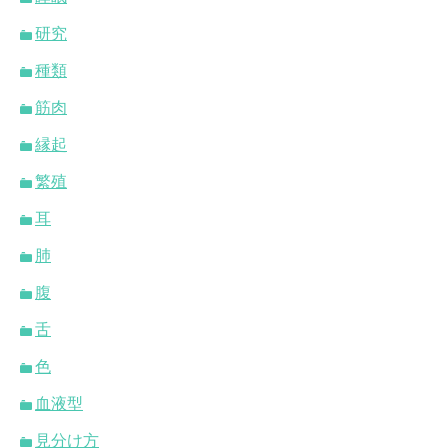
研究
種類
筋肉
縁起
繁殖
耳
肺
腹
舌
色
血液型
見分け方