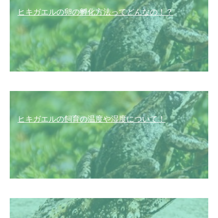
ヒキガエルの卵の孵化方法ってどんなの！？
ヒキガエルの飼育の温度や湿度について！