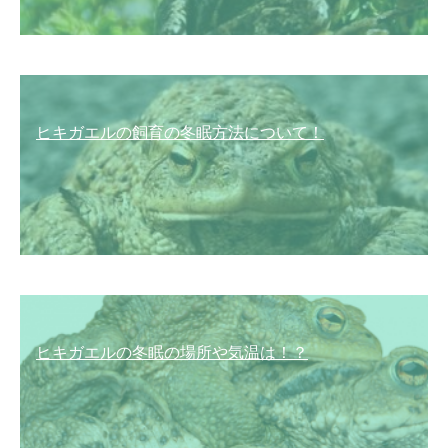
ヒキガエルの飼育の冬眠方法について！
ヒキガエルの冬眠の場所や気温は！？