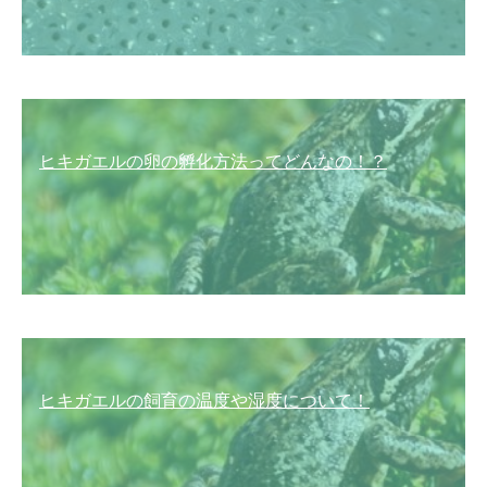
ヒキガエルの卵の孵化方法ってどんなの！？
ヒキガエルの飼育の温度や湿度について！