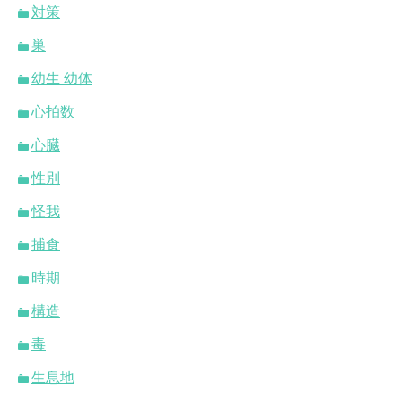
対策
巣
幼生 幼体
心拍数
心臓
性別
怪我
捕食
時期
構造
毒
生息地