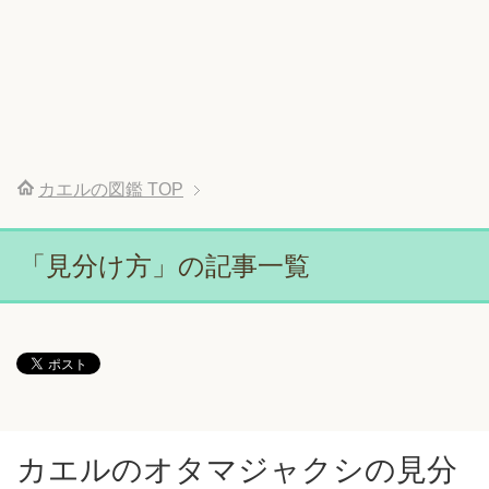
カエルの図鑑
TOP
「見分け方」の記事一覧
カエルのオタマジャクシの見分