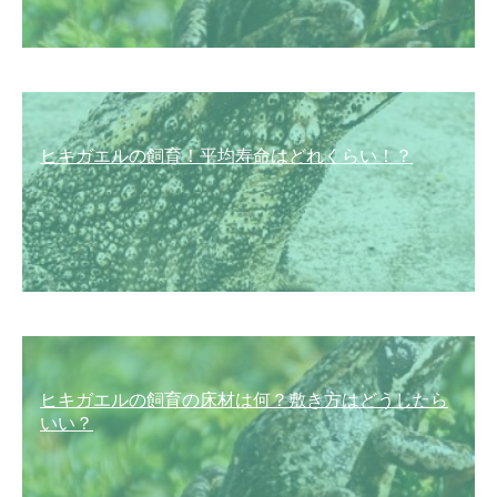
ヒキガエルの飼育！平均寿命はどれくらい！？
ヒキガエルの飼育の床材は何？敷き方はどうしたら
いい？