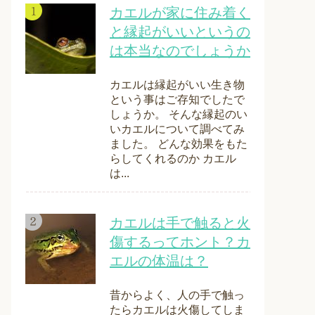
カエルが家に住み着く
と縁起がいいというの
は本当なのでしょうか
カエルは縁起がいい生き物
という事はご存知でしたで
しょうか。 そんな縁起のい
いカエルについて調べてみ
ました。 どんな効果をもた
らしてくれるのか カエル
は...
カエルは手で触ると火
傷するってホント？カ
エルの体温は？
昔からよく、人の手で触っ
たらカエルは火傷してしま