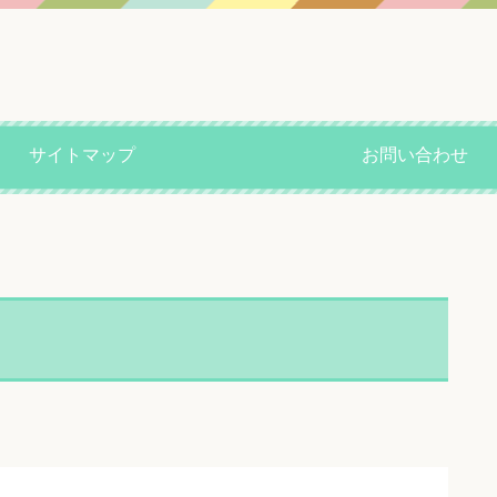
サイトマップ
お問い合わせ