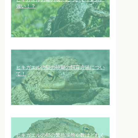
強い！？
ヒキガエルの卵の時期の飼育方法につい
て！
ヒキガエルの卵の繁殖場所や数はどれく