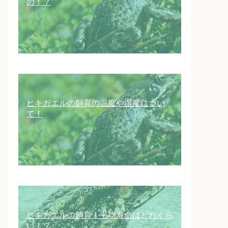
の！？
ヒキガエルの飼育の温度や湿度につい
て！
ヒキガエルの飼育！平均寿命はどれくら
い！？