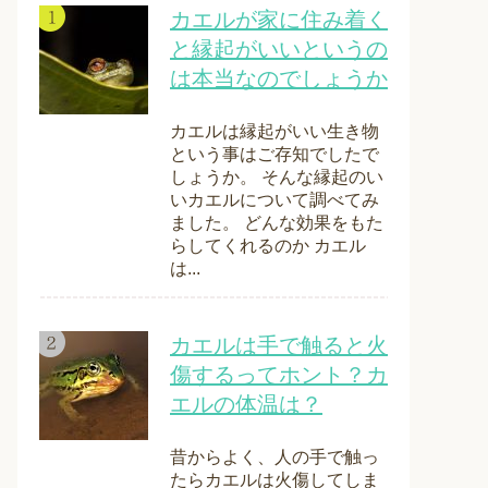
カエルが家に住み着く
と縁起がいいというの
は本当なのでしょうか
カエルは縁起がいい生き物
という事はご存知でしたで
しょうか。 そんな縁起のい
いカエルについて調べてみ
ました。 どんな効果をもた
らしてくれるのか カエル
は...
カエルは手で触ると火
傷するってホント？カ
エルの体温は？
昔からよく、人の手で触っ
たらカエルは火傷してしま