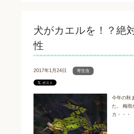
犬がカエルを！？絶
性
2017年1月24日
寄生虫
今年の秋
た。 梅
カ・・・