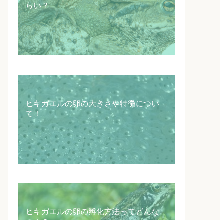
らい？
ヒキガエルの卵の大きさや特徴につい
て！
ヒキガエルの卵の孵化方法ってどんな